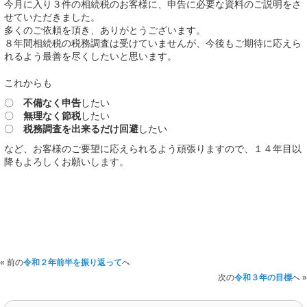
今月に入り３件の相続税のお客様に、申告に必要な資料のご説明をさ
せていただきました。
多くのご依頼を頂き、ありがとうございます。
８年間相続税の税務調査は受けていませんが、今後もご期待に応えら
れるよう最善を尽くしたいと思います。
これからも
〇
不備なく申告
したい
〇
無理なく節税
したい
〇
税務調査を出来るだけ回避
したい
など、お客様のご要望に応えられるよう頑張りますので、１４年目以
降もよろしくお願いします。
« 前の
令和２年前半を振り返って
へ
次の
令和３年の目標
へ »