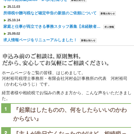
新着お知らせ
25.11.03
所得税や贈与税など確定申告の新規のご依頼について
新着お知らせ
25.10.14
家庭と仕事が両立できる事務スタッフ募集【未経験者…
求人情報
25.09.02
求人情報ページをリニューアルしました！
新着お知らせ
ホームページをご覧の皆様、はじめまして。
河村裕司税理士事務所・有限会社河村会計事務所の代表 河村裕司
（かわむらゆうじ）です。
経営者様や相続税でお悩みの奥さま方から、こんな声をいただきまし
た。
『起業はしたものの、何をしたらいいのかわ
からない』
『主人が先日亡くなったのだけど、相続税っ