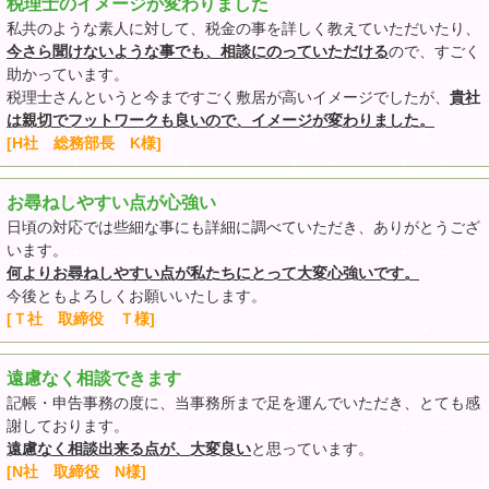
税理士のイメージが変わりました
私共のような素人に対して、税金の事を詳しく教えていただいたり、
今さら聞けないような事でも、相談にのっていただける
ので、すごく
助かっています。
税理士さんというと今まですごく敷居が高いイメージでしたが、
貴社
は親切でフットワークも良いので、イメージが変わりました。
[H社 総務部長 K様]
お尋ねしやすい点が心強い
日頃の対応では些細な事にも詳細に調べていただき、ありがとうござ
います。
何よりお尋ねしやすい点が私たちにとって大変心強いです。
今後ともよろしくお願いいたします。
[Ｔ社 取締役 Ｔ様]
遠慮なく相談できます
記帳・申告事務の度に、当事務所まで足を運んでいただき、とても感
謝しております。
遠慮なく相談出来る点が、大変良い
と思っています。
[N社 取締役 N様]