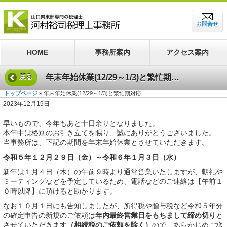
お問合せ
HOME
事務所案内
アクセス案内
年末年始休業(12/29～1/3)と繁忙期対応
戻る
トップページ
» 年末年始休業(12/29～1/3)と繁忙期対応
2023年12月19日
早いもので、今年もあと十日余りとなりました。
本年中は格別のお引き立てを賜り、誠にありがとうございました。
当事務所は、下記の期間を年末年始休業とさせていただきます。
令和５年１２月２９日（金）～令和６年１月３日（水）
新年は１月４日（木）の午前９時より通常営業いたしますが、朝礼や
ミーティングなどを予定しているため、電話などのご連絡は【午前１
０時以降】に頂けると助かります。
なお１０月１日にも告知しましたが、所得税や贈与税など令和５年分
の確定申告の新規のご依頼は
年内最終営業日をもちまして締め切り
と
させていただきます
（
相続税のご依頼を除く
）
ので、あらかじめご承