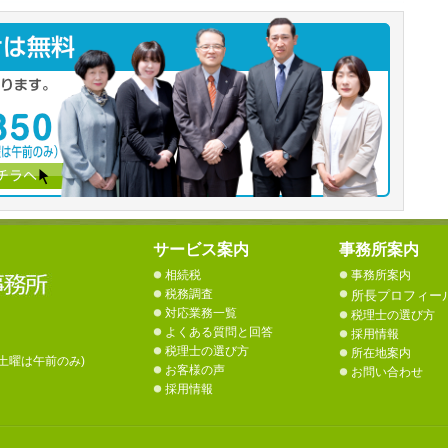
サービス案内
事務所案内
相続税
事務所案内
税務調査
所長プロフィー
対応業務一覧
税理士の選び方
よくある質問と回答
採用情報
税理士の選び方
所在地案内
土曜は午前のみ)
お客様の声
お問い合わせ
採用情報