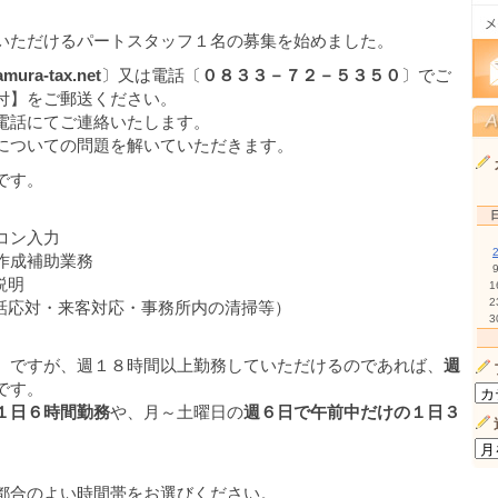
いただけるパートスタッフ１名の募集を始めました。
mura-tax.net
〕又は電話〔
０８３３－７２－５３５０
〕でご
付】をご郵送ください。
電話にてご連絡いたします。
についての問題を解いていただきます。
です。
コン入力
作成補助業務
説明
1
2
応対・来客対応・事務所内の清掃等）
3
）ですが、週１８時間以上勤務していただけるのであれば、
週
です。
１日６時間勤務
や、月～土曜日の
週６日で午前中だけの１日３
合のよい時間帯をお選びください。