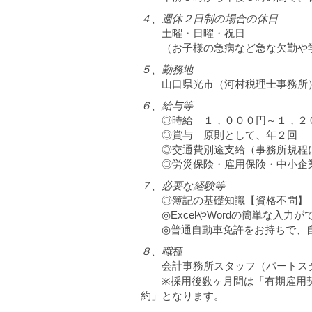
４、週休２日制の場合の休日
土曜・日曜・祝日
（お子様の急病など急な欠勤や学
５、勤務地
山口県光市（河村税理士事務所
６、給与等
◎時給 １，０００円～１，２
◎賞与 原則として、年２回
◎交通費別途支給（事務所規程
◎労災保険・雇用保険・中小企業
７、必要な経験等
◎簿記の基礎知識【資格不問】
◎ExcelやWordの簡単な入力
◎普通自動車免許をお持ちで、自
８、職種
会計事務所スタッフ（パートス
※採用後数ヶ月間は「有期雇用契
約」となります。