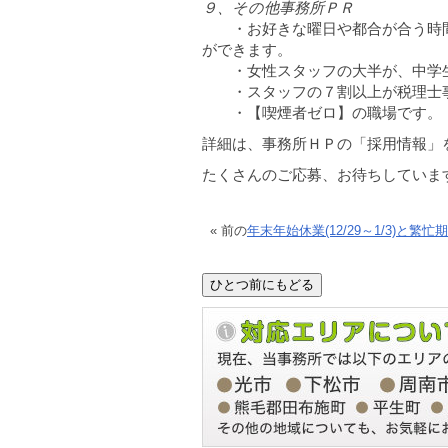
９、その他事務所ＰＲ
・お好きな曜日や都合が合う時間
ができます。
・女性スタッフの大半が、中学生
・スタッフの７割以上が税理士事
・【喫煙者ゼロ】の職場です。
詳細は、事務所ＨＰの「採用情報
たくさんのご応募、お待ちしてい
« 前の
年末年始休業(12/29～1/3)と繁忙