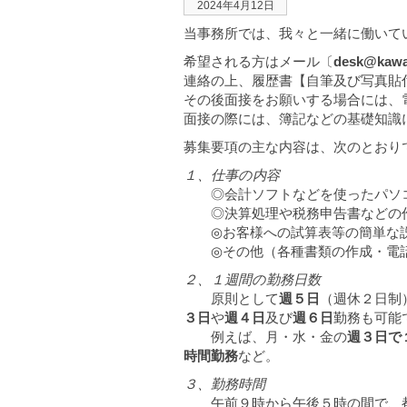
2024年4月12日
当事務所では、我々と一緒に働いて
希望される方はメール〔
desk@kawa
連絡の上、履歴書【自筆及び写真貼
その後面接をお願いする場合には、
面接の際には、簿記などの基礎知識
募集要項の主な内容は、次のとおり
１、仕事の内容
◎会計ソフトなどを使ったパソ
◎決算処理や税務申告書などの
◎お客様への試算表等の簡単な
◎その他（各種書類の作成・電話
２、１週間の勤務日数
原則として
週５日
（週休２日制
３日
や
週４日
及び
週６日
勤務も可能
例えば、月・水・金の
週３日で
時間勤務
など。
３、勤務時間
午前９時から午後５時の間で、都