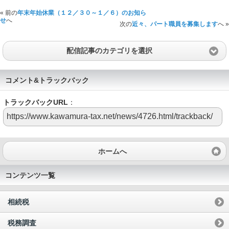
« 前の
年末年始休業（１２／３０～１／６）のお知ら
せ
へ
次の
近々、パート職員を募集します
へ »
配信記事のカテゴリを選択
コメント&トラックバック
トラックバックURL
：
ホームへ
コンテンツ一覧
相続税
税務調査